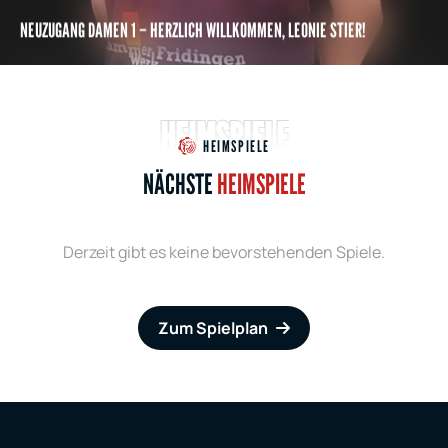
NEUZUGANG DAMEN 1 – HERZLICH WILLKOMMEN, LEONIE STIER!
HEIMSPIELE
HEIMSPIELE
NÄCHSTE
HEIMSPIELE
Derzeit gibt es keine bevorstehenden Spiele.
Zum Spielplan