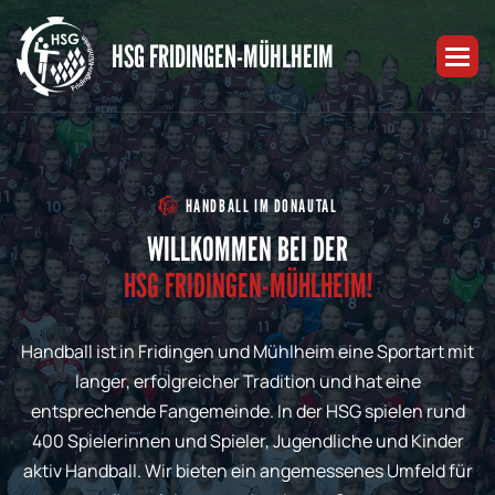
HSG FRIDINGEN-MÜHLHEIM
HANDBALL IM DONAUTAL
WILLKOMMEN BEI DER
HSG FRIDINGEN-MÜHLHEIM!
Handball ist in Fridingen und Mühlheim eine Sportart mit
langer, erfolgreicher Tradition und hat eine
entsprechende Fangemeinde. In der HSG spielen rund
400 Spielerinnen und Spieler, Jugendliche und Kinder
aktiv Handball. Wir bieten ein angemessenes Umfeld für