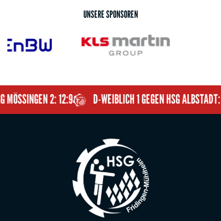
HSG-
UNSERE SPONSOREN
Jubliäumsshirt (gebt hierzu bitte eure Größe mit der
Anmeldung beim Trainer/in ab)
• Gerannt wird in 3 Zeitslots:
SINGEN 2: 12:9
D-WEIBLICH 1 GEGEN HSG ALBSTADT: 8:7
• 16:00-17:00 Uhr: Minis bis E- Jugend
• 17:00 - 18:00 Uhr: D- Jugend bis A-Jugend
• 18:00-19:00 Uhr: Aktive
• Da uns bewusst ist, dass jemand "Größeres" vielleicht
mehr Runden rennen kann, als eine/r der "Minis",