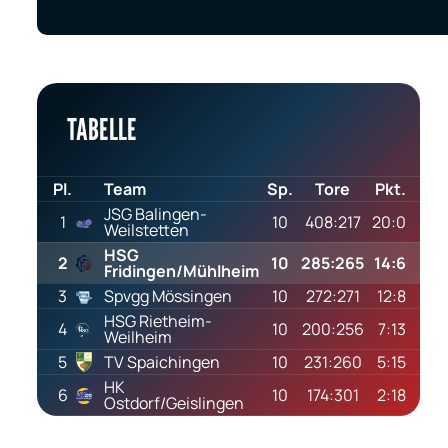
TABELLE
Pl.
Team
Sp.
Tore
Pkt.
JSG Balingen-
1
10
408:217
20:0
Weilstetten
HSG
2
10
285:265
14:6
Fridingen/Mühlheim
3
Spvgg Mössingen
10
272:271
12:8
HSG Rietheim-
4
10
200:256
7:13
Weilheim
5
TV Spaichingen
10
231:260
5:15
HK
6
10
174:301
2:18
Ostdorf/Geislingen