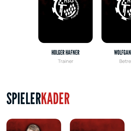
HOLGER HAFNER
WOLFGANG
Trainer
Betr
SPIELER
KADER