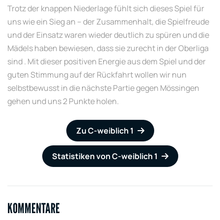
Trotz der knappen Niederlage fühlt sich dieses Spiel für
uns wie ein Sieg an – der Zusammenhalt, die Spielfreude
und der Einsatz waren wieder deutlich zu spüren und die
Mädels haben bewiesen, dass sie zurecht in der Oberliga
sind . Mit dieser positiven Energie aus dem Spiel und der
guten Stimmung auf der Rückfahrt wollen wir nun
selbstbewusst in die nächste Partie gegen Mössingen
gehen und uns 2 Punkte holen.
Zu C-weiblich 1
Statistiken von C-weiblich 1
KOMMENTARE