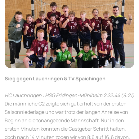
Sieg gegen Lauchringen & TV Spaichingen
HC Lauchringen : HSG Fridingen-Mühlheim 2 22:44 (9:21)
Die männliche C2 zeigte sich gut erholt von der ersten
Saisonniederlage und war trotz der langen Anreise von
Beginn an die tonangebende Mannschaft. Nur in den
ersten Minuten konnten die Gastgeber Schritt halten,
doch nach 14 Minuten zogen wir von 8:6 auf 16:6 davon,