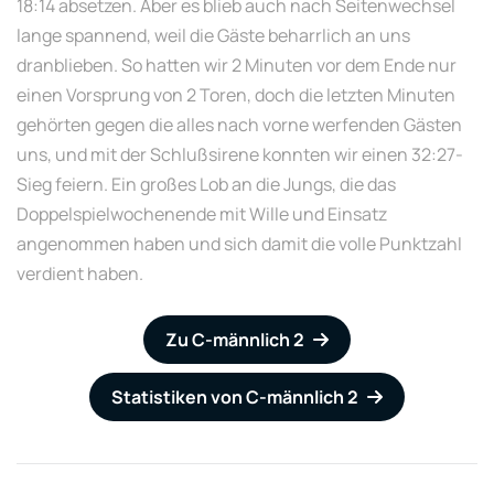
18:14 absetzen. Aber es blieb auch nach Seitenwechsel
lange spannend, weil die Gäste beharrlich an uns
dranblieben. So hatten wir 2 Minuten vor dem Ende nur
einen Vorsprung von 2 Toren, doch die letzten Minuten
gehörten gegen die alles nach vorne werfenden Gästen
uns, und mit der Schlußsirene konnten wir einen 32:27-
Sieg feiern. Ein großes Lob an die Jungs, die das
Doppelspielwochenende mit Wille und Einsatz
angenommen haben und sich damit die volle Punktzahl
verdient haben.
Zu C-männlich 2
Statistiken von C-männlich 2