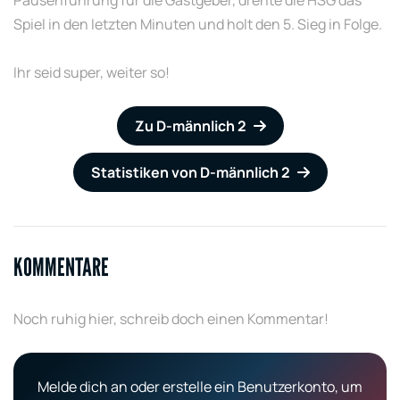
Pausenführung für die Gastgeber, drehte die HSG das
Spiel in den letzten Minuten und holt den 5. Sieg in Folge.
Ihr seid super, weiter so!
Zu D-männlich 2
Statistiken von D-männlich 2
KOMMENTARE
Noch ruhig hier, schreib doch einen Kommentar!
Melde dich an oder erstelle ein Benutzerkonto, um