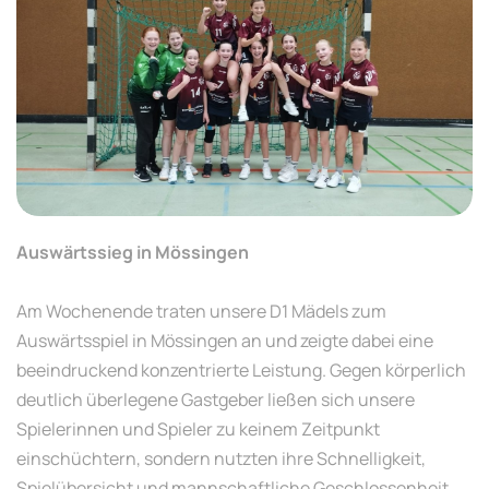
Auswärtssieg in Mössingen
Am Wochenende traten unsere D1 Mädels zum
Auswärtsspiel in Mössingen an und zeigte dabei eine
beeindruckend konzentrierte Leistung. Gegen körperlich
deutlich überlegene Gastgeber ließen sich unsere
Spielerinnen und Spieler zu keinem Zeitpunkt
einschüchtern, sondern nutzten ihre Schnelligkeit,
Spielübersicht und mannschaftliche Geschlossenheit,