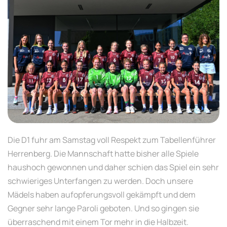
Die D1 fuhr am Samstag voll Respekt zum Tabellenführer
Herrenberg. Die Mannschaft hatte bisher alle Spiele
haushoch gewonnen und daher schien das Spiel ein sehr
schwieriges Unterfangen zu werden. Doch unsere
Mädels haben aufopferungsvoll gekämpft und dem
Gegner sehr lange Paroli geboten. Und so gingen sie
überraschend mit einem Tor mehr in die Halbzeit.