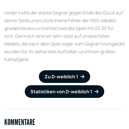
Leider hatte der starke Gegner gegen Ende das Glück auf
seiner Seite und nutzte kleine Fehler der HSG-Mädels
gnadenlos aus und entschied das Spiel mit 23:30 für
sich. Dennoch sind wir sehr stolz auf unsere tollen
Mädels, die nach dem Spiel sogar vom Gegner hochgelobt
wurden für ihr beherztes Auftreten und ihren großen
Kampfgeist.
Zu D-weiblich 1
Statistiken von D-weiblich 1
KOMMENTARE