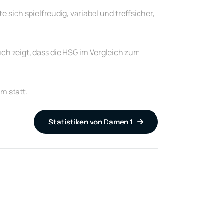
sich spielfreudig, variabel und treffsicher,
uch zeigt, dass die HSG im Vergleich zum
m statt.
Statistiken von Damen 1