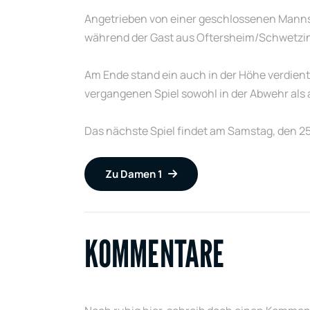
Angetrieben von einer geschlossenen Mannscha
während der Gast aus Oftersheim/Schwetzin
Am Ende stand ein auch in der Höhe verdiente
vergangenen Spiel sowohl in der Abwehr als 
Das nächste Spiel findet am Samstag, den 25.
Zu Damen 1
KOMMENTARE