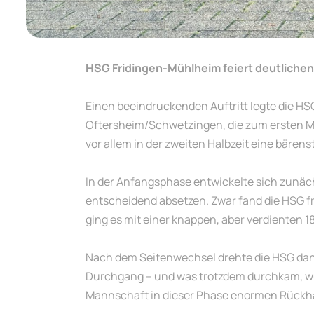
HSG Fridingen-Mühlheim feiert deutliche
Einen beeindruckenden Auftritt legte die 
Oftersheim/Schwetzingen, die zum ersten Mal
vor allem in der zweiten Halbzeit eine bärens
In der Anfangsphase entwickelte sich zunäch
entscheidend absetzen. Zwar fand die HSG früh
ging es mit einer knappen, aber verdienten 1
Nach dem Seitenwechsel drehte die HSG dann 
Durchgang – und was trotzdem durchkam, wur
Mannschaft in dieser Phase enormen Rückha