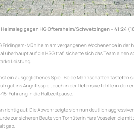
n Heimsieg gegen HG Oftersheim/Schwetzingen – 41:24 (18
HSG Fridingem-Mühlheim am vergangenen Wochenende in der he
 überhaupt auf die HSG traf, sicherte sich das Team einen s
tarke Leistung.
st ein ausgeglichenes Spiel. Beide Mannschaften tasteten si
 gut ins Angriffsspiel, doch in der Defensive fehlte in den er
8:15-Führung in die Halbzeitpause.
richtig auf. Die Abwehr zeigte sich nun deutlich aggressive
de zur sicheren Beute von Torhüterin Yara Vosseler, die mit 
lt gab.