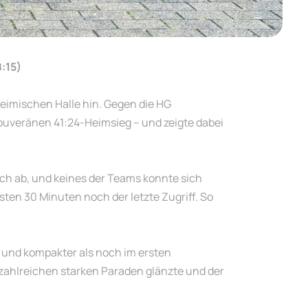
:15)
imischen Halle hin. Gegen die HG
ouveränen 41:24-Heimsieg – und zeigte dabei
ch ab, und keines der Teams konnte sich
sten 30 Minuten noch der letzte Zugriff. So
r und kompakter als noch im ersten
zahlreichen starken Paraden glänzte und der