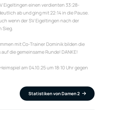
V Eigeltingen einen verdienten 33:28-
eutlich ab und ging mit 22:14 in die Pause.
Auch wenn der SV Eigeltingen nach der
n Sieg.
sammen mit Co-Trainer Dominik bilden die
uns auf die gemeinsame Runde! DANKE!
Heimspiel am 04.10.25 um 18:10 Uhr gegen
Statistiken von Damen 2