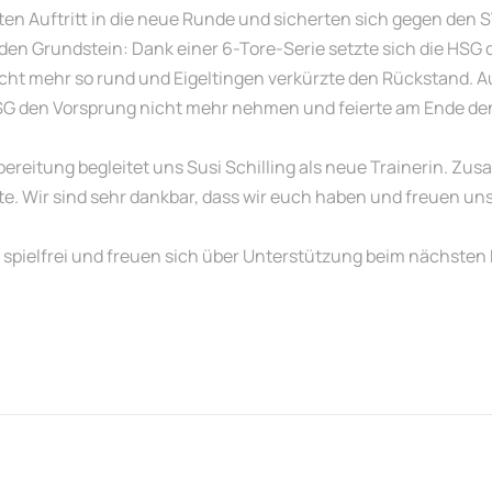
en Auftritt in die neue Runde und sicherten sich gegen den S
 den Grundstein: Dank einer 6-Tore-Serie setzte sich die HSG d
icht mehr so rund und Eigeltingen verkürzte den Rückstand. 
e HSG den Vorsprung nicht mehr nehmen und feierte am Ende de
rbereitung begleitet uns Susi Schilling als neue Trainerin. Zu
ite. Wir sind sehr dankbar, dass wir euch haben und freuen 
ielfrei und freuen sich über Unterstützung beim nächsten 