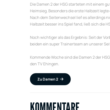
Die Damen 2 der HSG starteten mit einem gut
Heimsieg. Besonders die erste Halbzeit legte
Nach dem Seitenwechsel lief es allerdings n
Halbzeit besser ins Spiel fand, ließ sich di
Noch wichtiger als das Ergebnis: Seit der Vo
beiden ein super Trainerteam an unserer Se
Kommende Woche sind die Damen 2 der HSG sp
den TV Ehingen.
Zu Damen 2
KOMMENTARE