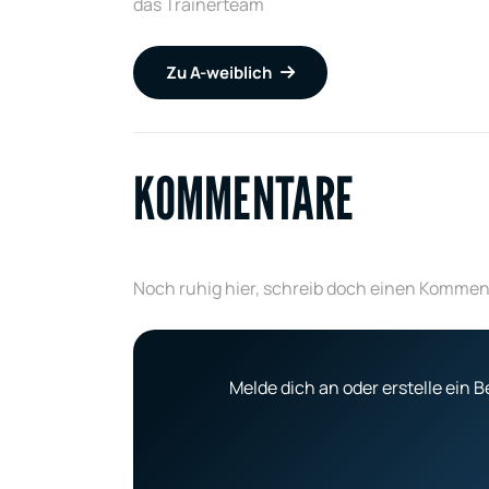
das Trainerteam
Zu A-weiblich
KOMMENTARE
Noch ruhig hier, schreib doch einen Kommen
Melde dich an oder erstelle ein