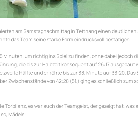
ierten am Samstagnachmittag in Tettnang einen deutlichen A
onnte das Team seine starke Form eindrucksvoll bestätigen.
 Minuten, um richtig ins Spiel zu finden, ohne dabei jedoch 
-Führung, die bis zur Halbzeit konsequent auf 26:17 ausgebau
ie zweite Hälfte und erhöhte bis zur 38. Minute auf 33:20. Das
Über Zwischenstände von 42:28 (51.) ging es schließlich zum
e Torbilanz, es war auch der Teamgeist, der gezeigt hat, was all
 so, Mädels!