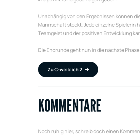
Unabhängig von den Ergebnissen können die Spi
Mannschaft steckt. Jede einzelne Spielerin h
Teamgeist und der positiven Entwicklung kan
Die Endrunde geht nun in die nächste Phas
Zu C-weiblich 2
KOMMENTARE
Noch ruhig hier, schreib doch einen Kommen