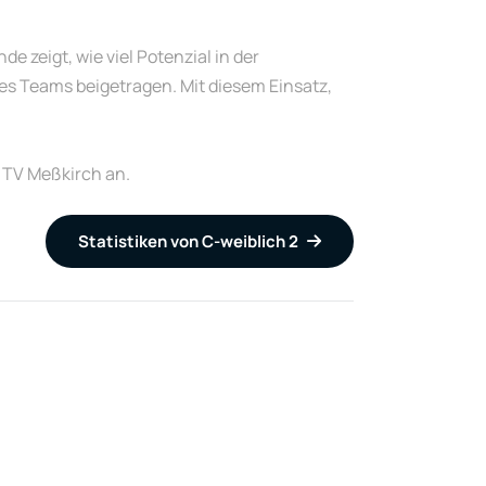
e zeigt, wie viel Potenzial in der
des Teams beigetragen. Mit diesem Einsatz,
 TV Meßkirch an.
Statistiken von C-weiblich 2