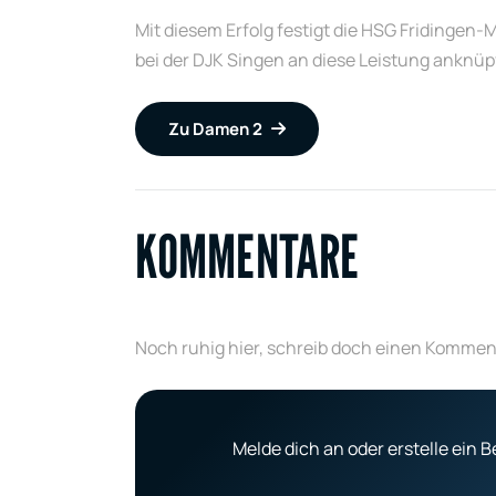
Mit diesem Erfolg festigt die HSG Fridingen
bei der DJK Singen an diese Leistung anknüp
Zu Damen 2
KOMMENTARE
Noch ruhig hier, schreib doch einen Kommen
Melde dich an oder erstelle ein