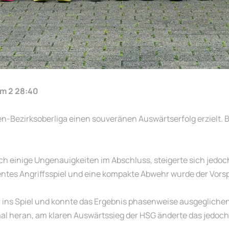
im 2 28:40
en-Bezirksoberliga einen souveränen Auswärtserfolg erzielt. 
och einige Ungenauigkeiten im Abschluss, steigerte sich jedoch
ntes Angriffsspiel und eine kompakte Abwehr wurde der Vorspr
r ins Spiel und konnte das Ergebnis phasenweise ausgeglichene
al heran, am klaren Auswärtssieg der HSG änderte das jedoch