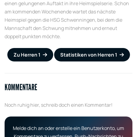
einen gelungenen Auftakt in ihre Heimspielserie. Schon
am kommenden Wochenende wartet das nächste
Heimspiel gegen die HSG Schwenningen, bei dem die
Mannschaft den Schwung mitnehmen und erneut
doppelt punkten möchte.
Zu Herren 1
Statistiken von Herren 1
KOMMENTARE
Noch ruhig hier, schreib doch einen Kommentar!
Melde dich an oder erstelle ein Benutzerkonto, um
Kommentare zu verfassen, Push-Nachrichten zu