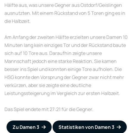
Hälfte aus, was unsere Gegner aus Ostdorf/Geislingen
ausnutzten. Mit einem Rückstand von 5 Toren ging es in
die Halbzeit.
Am Anfang der zweiten Hälfte erzielten unsere Damen 10
Minuten lang kein einziges Tor und der Rückstand baute
sich auf 10 Tore aus. Daraufhin zeigte unsere
Mannschaft jedoch eine starke Reaktion. Sie kamen
besser ins Spiel und konnten einige Tore aufholen. Die
HSG konnte den Vorsprung der Gegner zwar nicht mehr
verkürzen, aber sie zeigte eine deutliche
Leistungssteigerung im Vergleich zur ersten Halbzeit.
Das Spiel endete mit 27:21 für die Gegner.
Zu Damen 3
Statistiken von Damen 3