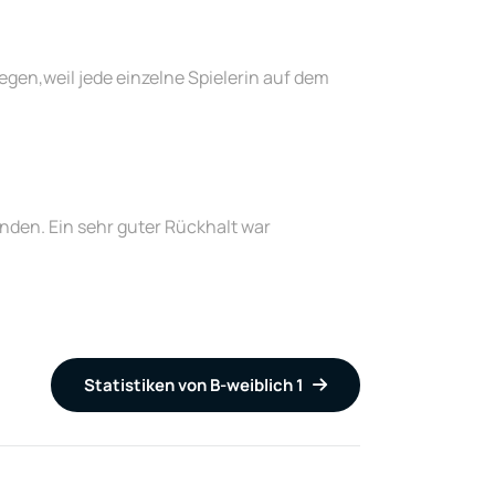
gen,weil jede einzelne Spielerin auf dem
nden. Ein sehr guter Rückhalt war
Statistiken von B-weiblich 1