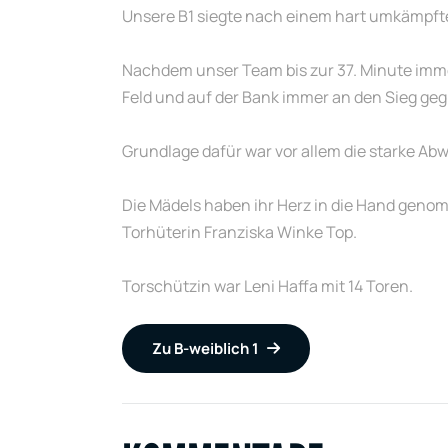
Unsere B1 siegte nach einem hart umkämpfte
Nachdem unser Team bis zur 37. Minute immer
Feld und auf der Bank immer an den Sieg geg
Grundlage dafür war vor allem die starke Ab
Die Mädels haben ihr Herz in die Hand geno
Torhüterin Franziska Winke Top.
Torschützin war Leni Haffa mit 14 Toren.
Zu B-weiblich 1