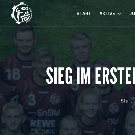
START
AKTIVE
J
SIEG IM ERST
Start