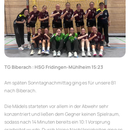
TG Biberach : HSG Fridingen-Mühlheim 15:23
Am späten Sonntagnachmittag ging es für unsere B1
nach Biberach.
Die Mädels starteten vor allem in der Abwehr sehr
konzentriert und ließen dem Gegner keinen Spielraum,
sodass nach 14 Minuten bereits ein 10:1 Vorsprung
erarbeitet wurde. Durch kleine Nachlässigkeiten ging es