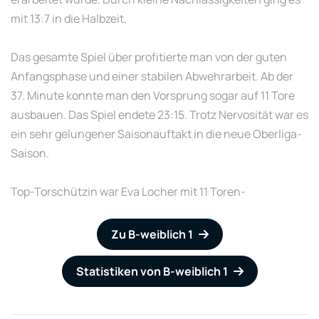
mit 13:7 in die Halbzeit.
Das gesamte Spiel über profitierte man von der guten
Anfangsphase und einer stabilen Abwehrarbeit. Ab der
37. Minute konnte man den Vorsprung sogar auf 11 Tore
ausbauen. Das Spiel endete 23:15. Trotz Nervosität war es
ein sehr gelungener Saisonauftakt in die neue Oberliga-
Saison.
Top-Torschützin war Eva Locher mit 11 Toren-
Zu B-weiblich 1
Statistiken von B-weiblich 1