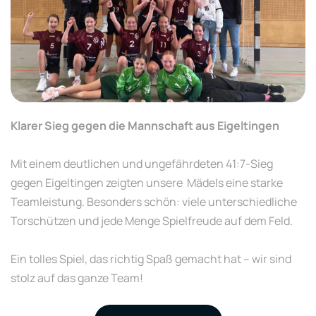
Klarer Sieg gegen die Mannschaft aus Eigeltingen
Mit einem deutlichen und ungefährdeten 41:7-Sieg
gegen Eigeltingen zeigten unsere Mädels eine starke
Teamleistung. Besonders schön: viele unterschiedliche
Torschützen und jede Menge Spielfreude auf dem Feld.
Ein tolles Spiel, das richtig Spaß gemacht hat – wir sind
stolz auf das ganze Team!