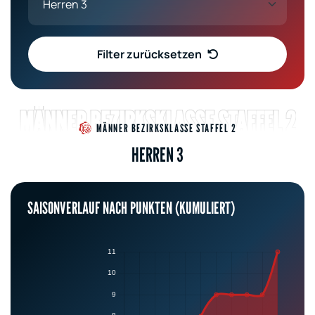
Filter zurücksetzen
MÄNNER BEZIRKSKLASSE STAFFEL 2
MÄNNER BEZIRKSKLASSE STAFFEL 2
HERREN 3
SAISONVERLAUF NACH PUNKTEN (KUMULIERT)