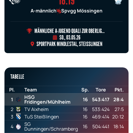
18:19
A-männlich
Spvgg Mössingen
MÄNNLICHE A-JUGEND QUALI ZUR OBERLIGA GRUPPE 3
SO., 03.05.26
SPORTPARK MINDLESTAL, STEISSLINGEN
TABELLE
Pl.
Team
Sp.
Tore
Pkt.
HSG
1
16
543:417
28:4
Fridingen/Mühlheim
2
TV Aixheim
16
533:424
27:5
3
TuS Steißlingen
16
469:414
20:12
SG
4
16
504:441
18:14
Dunningen/Schramberg