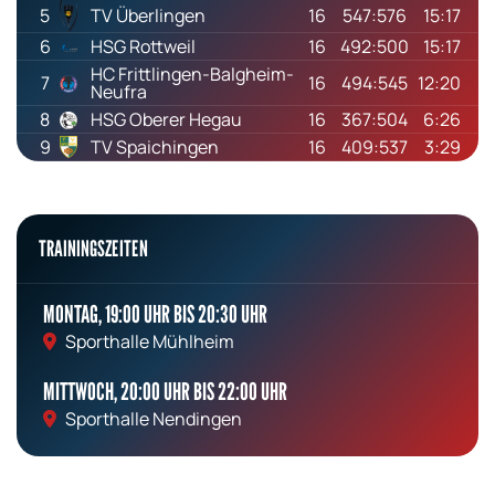
5
TV Überlingen
16
547:576
15:17
6
HSG Rottweil
16
492:500
15:17
HC Frittlingen-Balgheim-
7
16
494:545
12:20
Neufra
8
HSG Oberer Hegau
16
367:504
6:26
9
TV Spaichingen
16
409:537
3:29
TRAININGSZEITEN
MONTAG, 19:00 UHR BIS 20:30 UHR
Sporthalle Mühlheim
MITTWOCH, 20:00 UHR BIS 22:00 UHR
Sporthalle Nendingen