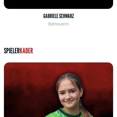
GABRIELE SCHWARZ
Betreuerin
SPIELER
KADER