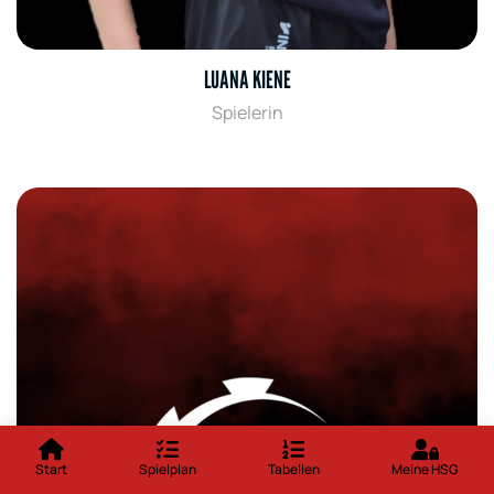
LUANA KIENE
Spielerin
Start
Spielplan
Tabellen
Meine HSG