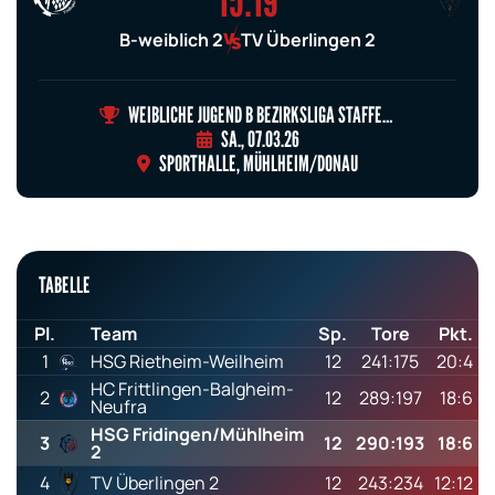
15:19
B-weiblich 2
TV Überlingen 2
WEIBLICHE JUGEND B BEZIRKSLIGA STAFFEL 2
SA., 07.03.26
SPORTHALLE, MÜHLHEIM/DONAU
TABELLE
Pl.
Team
Sp.
Tore
Pkt.
1
HSG Rietheim-Weilheim
12
241:175
20:4
HC Frittlingen-Balgheim-
2
12
289:197
18:6
Neufra
HSG Fridingen/Mühlheim
3
12
290:193
18:6
2
4
TV Überlingen 2
12
243:234
12:12