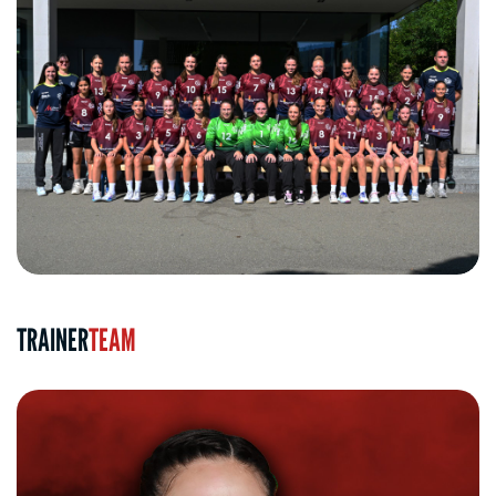
TRAINER
TEAM