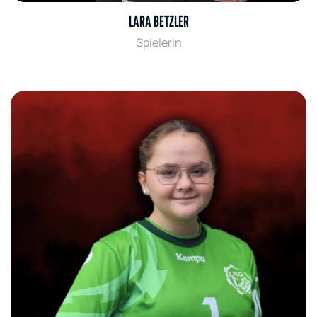
LARA BETZLER
Spielerin