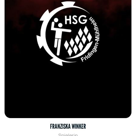
FRANZISKA WINKER
Spielerin