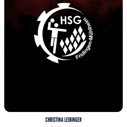
CHRISTINA LEIBINGER