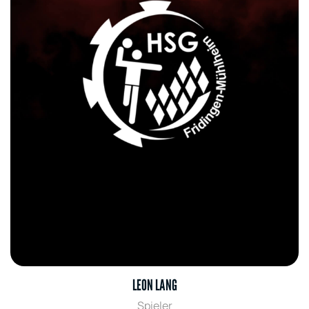
LEON LANG
Spieler