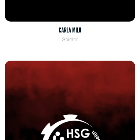
CARLA MILU
Spieler