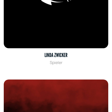
LINDA ZWICKER
Spieler