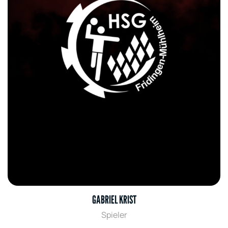
GABRIEL KRIST
Spieler