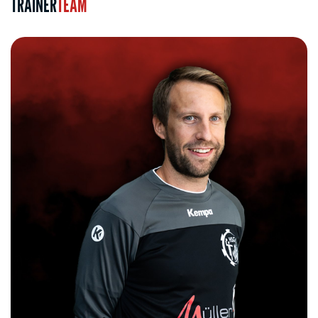
TRAINER
TEAM