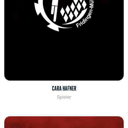
CARA HAFNER
Spieler