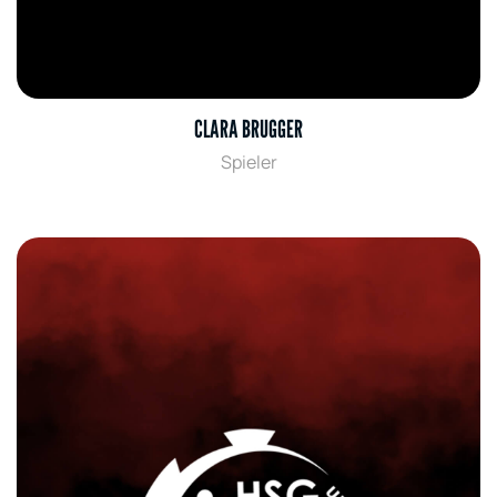
CLARA BRUGGER
Spieler