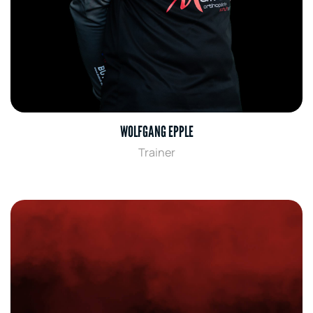
WOLFGANG EPPLE
Trainer