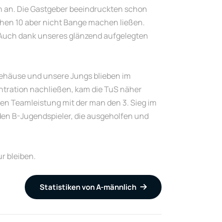
 an. Die Gastgeber beeindruckten schon
hen 10 aber nicht Bange machen ließen.
 Auch dank unseres glänzend aufgelegten
Gehäuse und unsere Jungs blieben im
zentration nachließen, kam die TuS näher
ken Teamleistung mit der man den 3. Sieg im
iden B-Jugendspieler, die ausgeholfen und
r bleiben.
Statistiken von A-männlich