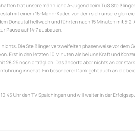
haften trat unsere männliche A-Jugend beim TuS Steißlingen
stal mit einem 16-Mann-Kader, von dem sich unsere glorreic
dem Donautal hellwach und führten nach 15 Minuten mit 5:2.
zur Pause auf 14:7 ausbauen.
nichts. Die Steißlinger verzweifelten phasenweise vor dem 
von. Erst in den letzten 10 Minuten als bei uns Kraft und Kon
it 28:25 noch erträglich. Das änderte aber nichts an der star
llenführung innehat. Ein besonderer Dank geht auch an die be
 Uhr den TV Spaichingen und will weiter in der Erfolgsspu