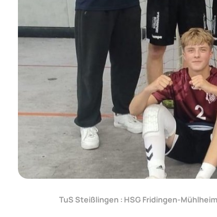
TuS Steißlingen : HSG Fridingen-Mühlheim 