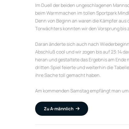
Im Duell der beiden ungeschlagenen Mannsc
beim Warmmachen im tollen Sportpark Mindle
Denn von Beginn an waren die Kämpfer aus 
Torwächters konnten wir den Vorsprung bis 
Daran änderte sich auch nach Wiederbeginn 
Abschluß cool und wir zogen bis auf 23:14 da
heran und gestaltete das Ergebnis am Ende m
dritten Spiel feierte und weiterhin die Tabe
ihre Sache toll gemacht haben.
Am kommenden Samstag empfängt man um 10.45
Zu A-männlich