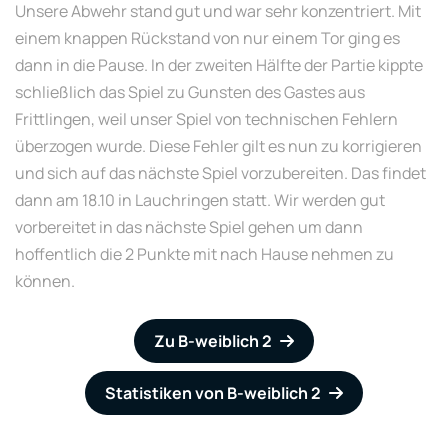
Unsere Abwehr stand gut und war sehr konzentriert. Mit
einem knappen Rückstand von nur einem Tor ging es
dann in die Pause. In der zweiten Hälfte der Partie kippte
schließlich das Spiel zu Gunsten des Gastes aus
Frittlingen, weil unser Spiel von technischen Fehlern
überzogen wurde. Diese Fehler gilt es nun zu korrigieren
und sich auf das nächste Spiel vorzubereiten. Das findet
dann am 18.10 in Lauchringen statt. Wir werden gut
vorbereitet in das nächste Spiel gehen um dann
hoffentlich die 2 Punkte mit nach Hause nehmen zu
können.
Zu B-weiblich 2
Statistiken von B-weiblich 2