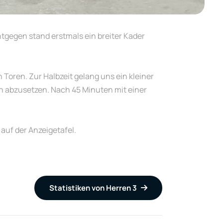
tgegen stand erstmals ein breiter Kader
Toren. Zur Halbzeit gelang uns ein kleiner
ch abzusetzen. Nach 45 Minuten mit einer
auf der Anzeigetafel.
Statistiken von Herren 3